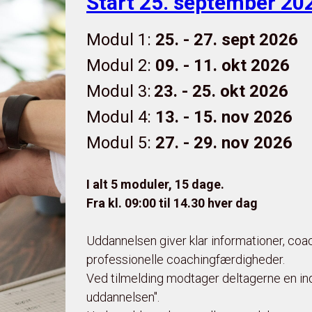
Start 25. september 20
Modul 1:
25. - 27. sept
2026
Modul 2:
09. - 11.
okt
2026
Modul 3:
23. - 25. okt 2026
Modul 4:
13. - 15. nov
2026
Modul 5:
27. - 29. nov 2026
I alt 5 moduler, 15 dage.
Fra kl.
09:00 til 14.30
hver dag
Uddannelsen giver klar informationer, coa
professionelle coachingfærdigheder.
Ved tilmelding modtager deltagerne en i
uddannelsen".