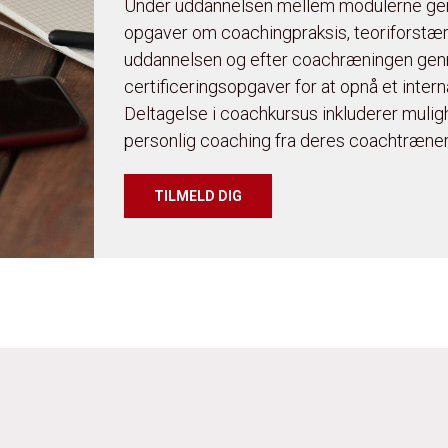
Under uddannelsen mellem modulerne ge
opgaver om coachingpraksis, teoriforstær
uddannelsen og efter coachræningen gen
certificeringsopgaver for at opnå et internat
Deltagelse i coachkursus inkluderer muli
personlig coaching fra deres coachtræner
TILMELD DIG