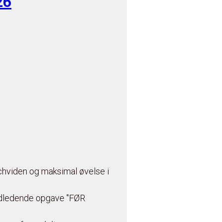
26
chviden og maksimal øvelse i
ndledende opgave "FØR