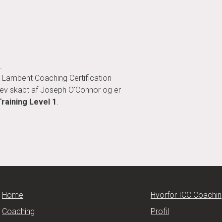
.
t Lambent Coaching Certification
lev skabt af Joseph O'Connor og er
Training Level 1
.
Home
Hvorfor ICC Coachi
Coaching
Profil