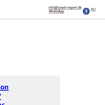
info@coach-expert.dk
RU
WhatsApp
ion
"